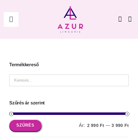
Kihagyás
Toggle
Navigation
Főoldal
Shop
Termékkereső
Női
Férfi
Szűrés ár szerint
Kiegészítők
Ár:
—
SZŰRÉS
2 990 Ft
3 990 Ft
Min
Max
ár
ár