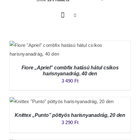
Fiore „Apriel” combfix hatású hátul csíkos
harisnyanadrág, 40 den
3 490
Ft
Knittex „Punto” pöttyös harisnyanadrág, 20 den
3 290
Ft