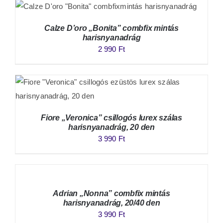
Calze D’oro „Bonita” combfix mintás
harisnyanadrág
2 990
Ft
Fiore „Veronica” csillogós lurex szálas
harisnyanadrág, 20 den
3 990
Ft
Adrian „Nonna” combfix mintás
harisnyanadrág, 20/40 den
3 990
Ft