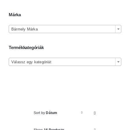
Kosár
Márka

Bármely Márka
Termékkategóriák

Válassz egy kategóriát
Sort by
Dátum
Show
16 Products