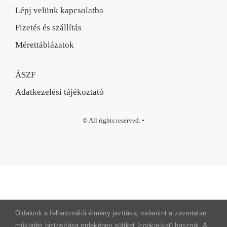
Lépj velünk kapcsolatba
Fizetés és szállítás
Mérettáblázatok
ÁSZF
Adatkezelési tájékoztató
© All rights reserved. •
Oldalunk a felhasználói élmény javítása, valamint a zavartalan
működés biztosítása érdekében sütiket (cookie-kat) használ. A