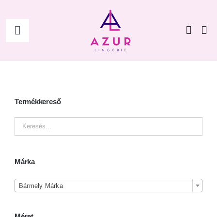
Kihagyás
Toggle
Navigation
Főoldal
Shop
Termékkereső
Női
Férfi
Márka

Kiegészítők
Bármely Márka
Méret