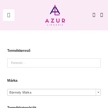
Kihagyás
Toggle
Navigation
Főoldal
Shop
Termékkereső
Női
Férfi
Márka

Kiegészítők
Bármely Márka
Termékkategóriák