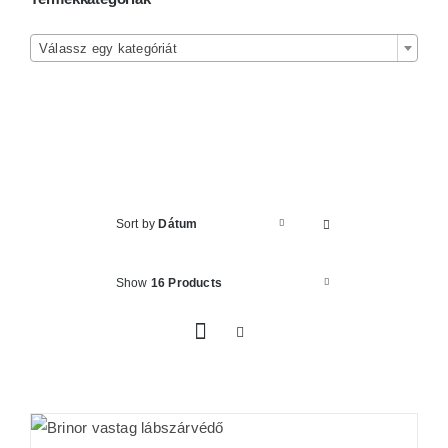
Kosár

Válassz egy kategóriát
Sort by
Dátum
Show
16 Products