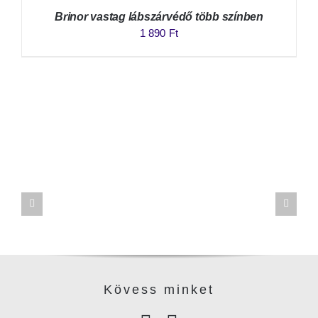
Brinor vastag lábszárvédő több színben
1 890
Ft
Kövess minke
t