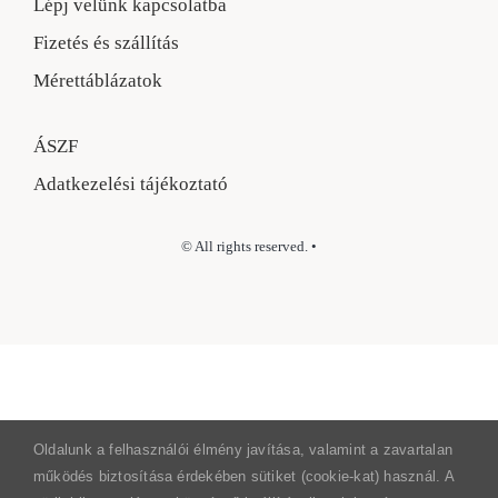
Lépj velünk kapcsolatba
Fizetés és szállítás
Mérettáblázatok
ÁSZF
Adatkezelési tájékoztató
© All rights reserved. •
Oldalunk a felhasználói élmény javítása, valamint a zavartalan
működés biztosítása érdekében sütiket (cookie-kat) használ. A