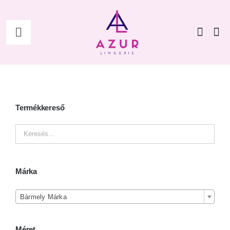
Kihagyás
Toggle
Navigation
Főoldal
Shop
Termékkereső
Női
Férfi
Márka

Kiegészítők
Bármely Márka
Méret