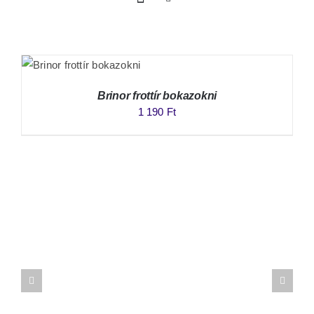
Brinor frottír bokazokni
1 190
Ft