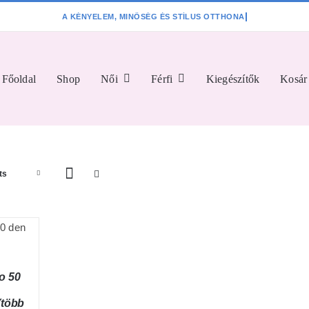
Főoldal
Shop
Női
Férfi
Kiegészítők
Kosár
ts
o 50
(több