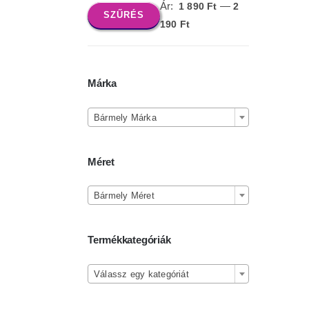
Ár:
—
1 890 Ft
2
SZŰRÉS
Min
Max
190 Ft
ár
ár
Márka

Bármely Márka
Méret

Bármely Méret
Termékkategóriák

Válassz egy kategóriát