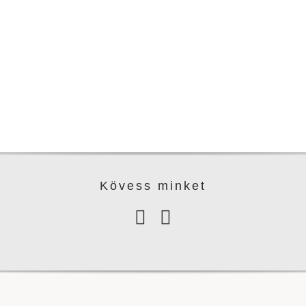
Kövess minke
t