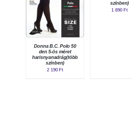
színben)
1 890
Ft
Donna B.C. Polo 50
den 5-ös méret
harisnyanadrág(több
színben)
2 190
Ft