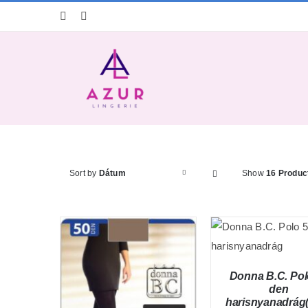
Kihagyás
Sort by
Dátum
Show
16 Produc
Donna B.C. Pol
den
harisnyanadrág