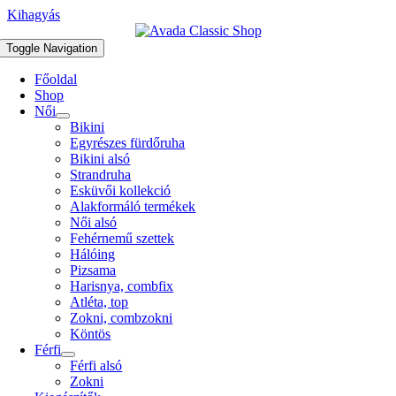
Kihagyás
Toggle Navigation
Főoldal
Shop
Női
Bikini
Egyrészes fürdőruha
Bikini alsó
Strandruha
Esküvői kollekció
Alakformáló termékek
Női alsó
Fehérnemű szettek
Hálóing
Pizsama
Harisnya, combfix
Atléta, top
Zokni, combzokni
Köntös
Férfi
Férfi alsó
Zokni