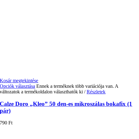
Kosár megtekintése
Opciók választása
Ennek a terméknek több variációja van. A
változatok a termékoldalon választhatók ki
/
Részletek
Calze Doro „Kleo” 50 den-es mikroszálas bokafix (1
pár)
790
Ft