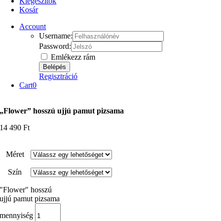
Kiegészítők
Kosár
Account
Username:
Password:
Emlékezz rám
Regisztráció
Cart
0
„Flower” hosszú ujjú pamut pizsama
14 490
Ft
Méret
Szín
"Flower" hosszú
ujjú pamut pizsama
mennyiség