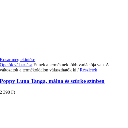
Kosár megtekintése
Opciók választása
Ennek a terméknek több variációja van. A
változatok a termékoldalon választhatók ki
/
Részletek
Poppy Luna Tanga, málna és szürke színben
2 390
Ft