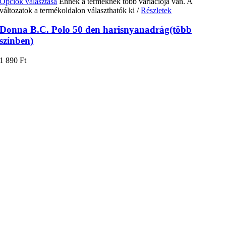
Opciók választása
Ennek a terméknek több variációja van. A
változatok a termékoldalon választhatók ki
/
Részletek
Donna B.C. Polo 50 den harisnyanadrág(több
színben)
1 890
Ft