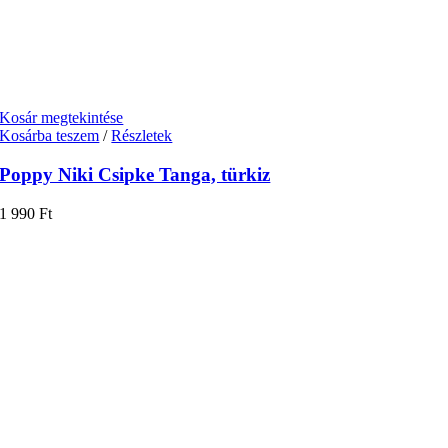
Kosár megtekintése
Kosárba teszem
/
Részletek
Poppy Niki Csipke Tanga, türkiz
1 990
Ft