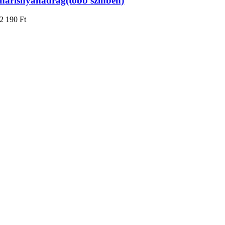
harisnyanadrág(több színben)
2 190
Ft