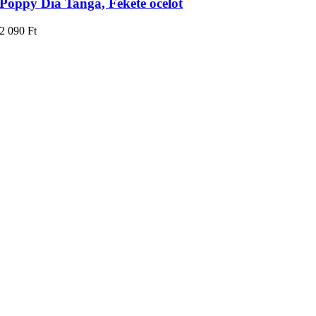
Poppy Dia Tanga, Fekete ocelot
2 090
Ft