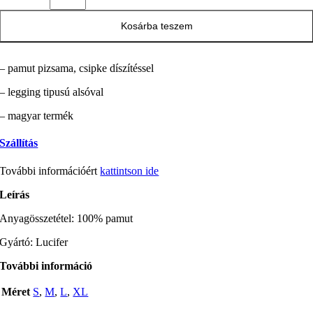
Kosárba teszem
– pamut pizsama, csipke díszítéssel
– legging tipusú alsóval
– magyar termék
Szállítás
További információért
kattintson ide
Leírás
Anyagösszetétel: 100% pamut
Gyártó: Lucifer
További információ
Méret
S
,
M
,
L
,
XL