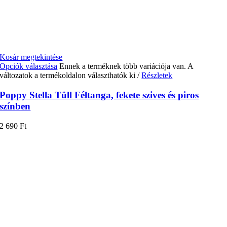
Kosár megtekintése
Opciók választása
Ennek a terméknek több variációja van. A
változatok a termékoldalon választhatók ki
/
Részletek
Poppy Stella Tüll Féltanga, fekete szives és piros
színben
2 690
Ft