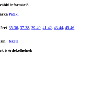
vábbi információ
árka
Pataki
éret
35-36
,
37-38
,
39-40
,
41-42
,
43-44
,
45-46
Szín
fekete
ek is érdekelhetnek