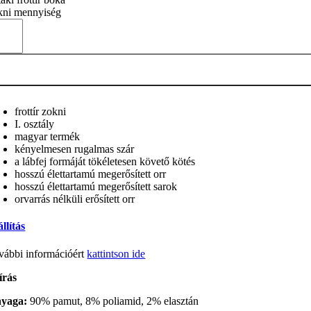
kni mennyiség
frottír zokni
I. osztály
magyar termék
kényelmesen rugalmas szár
a lábfej formáját tökéletesen követő kötés
hosszú élettartamú megerősített orr
hosszú élettartamú megerősített sarok
orvarrás nélküli erősített orr
llítás
vábbi információért
kattintson ide
írás
yaga:
90% pamut, 8% poliamid, 2% elasztán