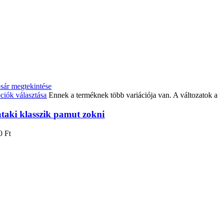
sár megtekintése
ciók választása
Ennek a terméknek több variációja van. A változatok a
taki klasszik pamut zokni
90
Ft