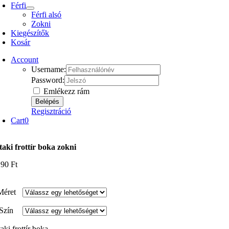
Férfi
Férfi alsó
Zokni
Kiegészítők
Kosár
Account
Username:
Password:
Emlékezz rám
Regisztráció
Cart
0
taki frottír boka zokni
190
Ft
Méret
Szín
aki frottír boka