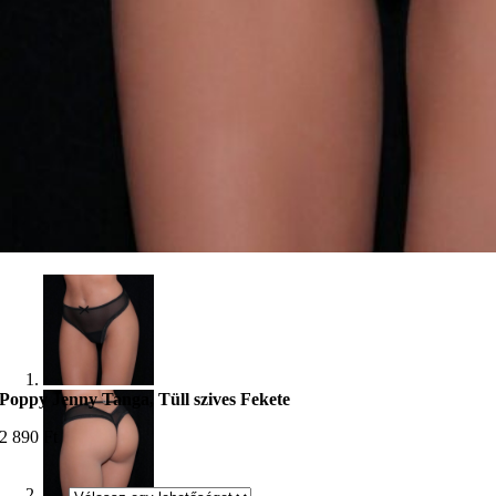
Poppy Jenny Tanga, Tüll szives Fekete
2 890
Ft