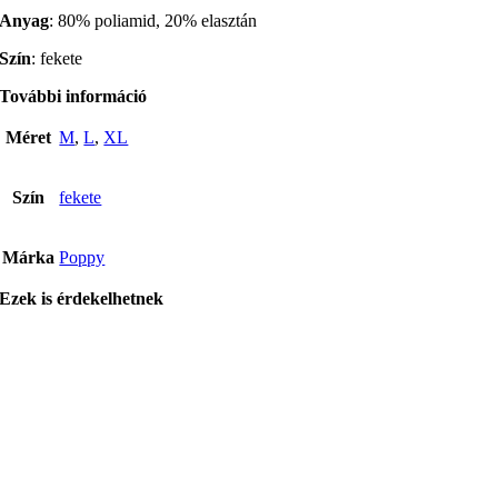
Anyag
: 80% poliamid, 20% elasztán
Szín
: fekete
További információ
Méret
M
,
L
,
XL
Szín
fekete
Márka
Poppy
Ezek is érdekelhetnek