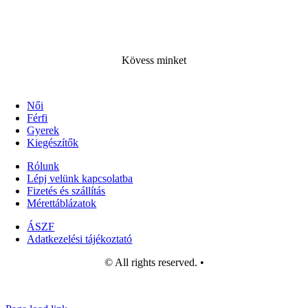
Kövess minke
t
Női
Férfi
Gyerek
Kiegészítők
Rólunk
Lépj velünk kapcsolatba
Fizetés és szállítás
Mérettáblázatok
ÁSZF
Adatkezelési tájékoztató
© All rights reserved. •