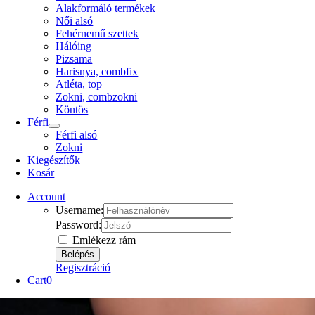
Alakformáló termékek
Női alsó
Fehérnemű szettek
Hálóing
Pizsama
Harisnya, combfix
Atléta, top
Zokni, combzokni
Köntös
Férfi
Férfi alsó
Zokni
Kiegészítők
Kosár
Account
Username:
Password:
Emlékezz rám
Regisztráció
Cart
0