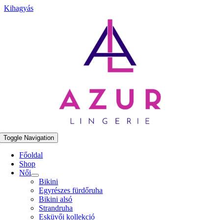
Kihagyás
Toggle Navigation
Főoldal
Shop
Női
Bikini
Egyrészes fürdőruha
Bikini alsó
Strandruha
Esküvői kollekció