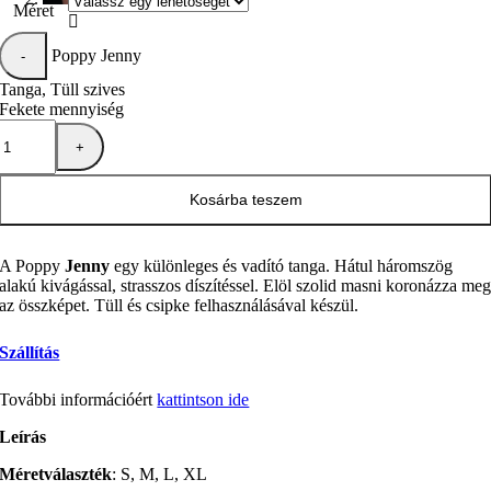
Méret

Poppy Jenny
Tanga, Tüll szives
Fekete mennyiség
Kosárba teszem
A Poppy
Jenny
egy különleges és vadító tanga. Hátul háromszög
alakú kivágással, strasszos díszítéssel. Elöl szolid masni koronázza me
az összképet. Tüll és csipke felhasználásával készül.
Szállítás
További információért
kattintson ide
Leírás
Méretválaszték
: S, M, L, XL