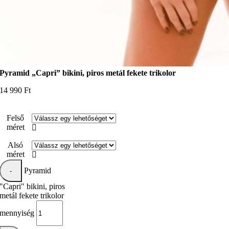
Pyramid „Capri” bikini, piros metál fekete trikolor
14 990
Ft
Felső
méret

Alsó
méret

Pyramid
"Capri" bikini, piros
metál fekete trikolor
mennyiség