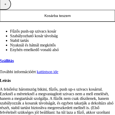
Kosárba teszem
Fűzős push-up szivacs kosár
Szabályozható kosár távolság
Stabil tartás
Nyaknál és hátnál megkötős
Enyhén emelkedő vonalú alsó
Szállítás
További információért
kattintson ide
Leírás
A felsőrész háromszög bikini, fűzős, push up-s szivacs kosárral.
Ezeknél a méreteknél a megvastagított szivacs nem a mell emelését,
hanem a megtartását szolgálja. A fűzők nem csak díszítenek, hanem
szabályozzák a kosarak távolságát, és egyben takarják a dekoltázs alsó
részét, stabil tartást biztosítva megereszkedett mellnél is. (Első
felvételnél szükséges jól beállítani: ha túl laza a fűző, akkor szorítani