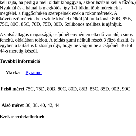
kell rajta, ha pedig a mell oldalt kibuggyan, akkor lazítani kell a fűzőn.)
Nyaknál és a hátnál is megkötős, így 1-1 bikini több méretnek is
megfelel. a függőcímkén szerepelnek ezek a rokonméretek. A
következő méretekben szinte kivétel nélkül jól funkcionál: 80B, 85B,
75C, 80C, 85C, 70D, 75D, 80D. Szilikonos mellhez is ajánljuk.
Az alsó átlagos magasságú, csípőnél enyhén emelkedő vonalú, csinos
fenekű, oldalában toldott. A toldás gumi nélküli részét 3 fűző díszíti, és
egyben a tartást is biztosítja úgy, hogy ne vágjon be a csípőnél. 36-tól
44-s méretig készül.
További információ
Márka
Pyramid
Felső méret
75C, 75D, 80B, 80C, 80D, 85B, 85C, 85D, 90B, 90C
Alsó méret
36, 38, 40, 42, 44
Ezek is érdekelhetnek