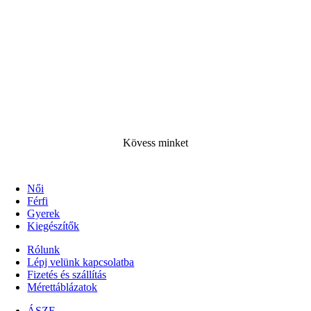
Kövess minke
t
Női
Férfi
Gyerek
Kiegészítők