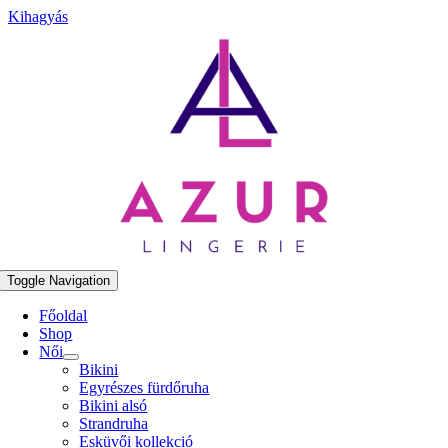
Kihagyás
Toggle Navigation
Főoldal
Shop
Női
Bikini
Egyrészes fürdőruha
Bikini alsó
Strandruha
Esküvői kollekció