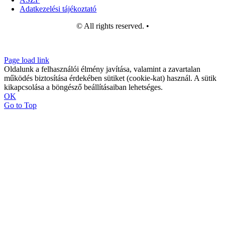
Rólunk
Lépj velünk kapcsolatba
Fizetés és szállítás
Mérettáblázatok
ÁSZF
Adatkezelési tájékoztató
© All rights reserved. •
Page load link
Oldalunk a felhasználói élmény javítása, valamint a zavartalan
működés biztosítása érdekében sütiket (cookie-kat) használ. A sütik
kikapcsolása a böngésző beállításaiban lehetséges.
OK
Go to Top