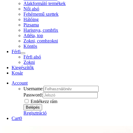
Alakformáló termékek
Női alsó
Fehérnemű szettek
Hálóing
Pizsama
Harisnya, combfix
Atléta, top
Zokni, combzokni
Köntös
Férfi
Férfi alsó
Zokni
Kiegészítők
Kosár
Account
Username:
Password:
Emlékezz rám
Regisztráció
Cart
0