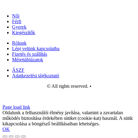
Női
Férfi
Gyerek
Kiegészítők
Rólunk
Lépj velünk kapcsolatba
Fizetés és szállítás
Mérettáblázatok
ÁSZF
Adatkezelési tájékoztató
© All rights reserved. •
Page load link
Oldalunk a felhasználói élmény javítása, valamint a zavartalan
működés biztosítása érdekében sütiket (cookie-kat) használ. A sütik
kikapcsolása a böngésző beállításaiban lehetséges.
OK