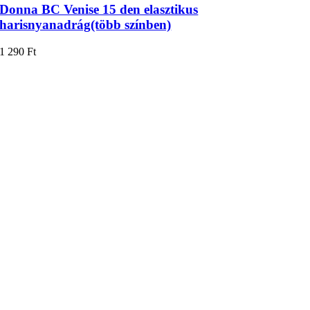
Donna BC Venise 15 den elasztikus
harisnyanadrág(több színben)
1 290
Ft