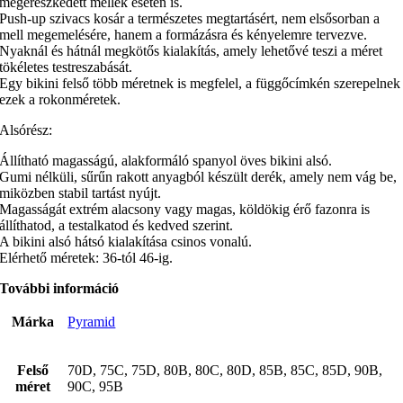
megereszkedett mellek esetén is.
Push-up szivacs kosár a természetes megtartásért, nem elsősorban a
mell megemelésére, hanem a formázásra és kényelemre tervezve.
Nyaknál és hátnál megkötős kialakítás, amely lehetővé teszi a méret
tökéletes testreszabását.
Egy bikini felső több méretnek is megfelel, a függőcímkén szerepelnek
ezek a rokonméretek.
Alsórész:
Állítható magasságú, alakformáló spanyol öves bikini alsó.
Gumi nélküli, sűrűn rakott anyagból készült derék, amely nem vág be,
miközben stabil tartást nyújt.
Magasságát extrém alacsony vagy magas, köldökig érő fazonra is
állíthatod, a testalkatod és kedved szerint.
A bikini alsó hátsó kialakítása csinos vonalú.
Elérhető méretek: 36-tól 46-ig.
További információ
Márka
Pyramid
Felső
70D, 75C, 75D, 80B, 80C, 80D, 85B, 85C, 85D, 90B,
méret
90C, 95B