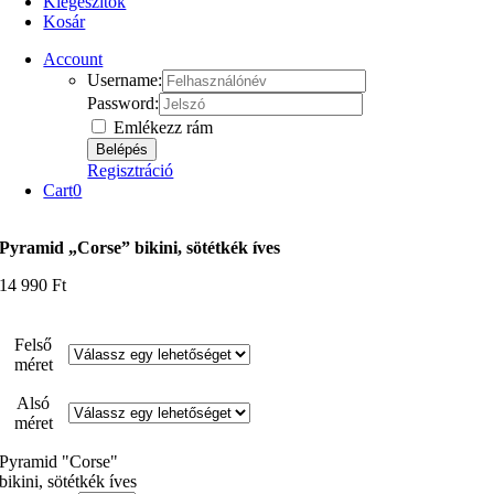
Kiegészítők
Kosár
Account
Username:
Password:
Emlékezz rám
Regisztráció
Cart
0
Pyramid „Corse” bikini, sötétkék íves
14 990
Ft
Felső
méret
Alsó
méret
Pyramid "Corse"
bikini, sötétkék íves