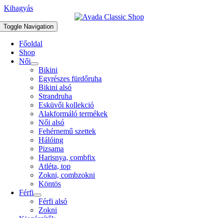
Kihagyás
Toggle Navigation
Főoldal
Shop
Női
Bikini
Egyrészes fürdőruha
Bikini alsó
Strandruha
Esküvői kollekció
Alakformáló termékek
Női alsó
Fehérnemű szettek
Hálóing
Pizsama
Harisnya, combfix
Atléta, top
Zokni, combzokni
Köntös
Férfi
Férfi alsó
Zokni