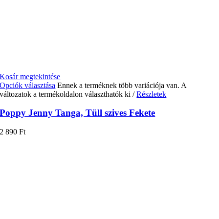
Kosár megtekintése
Opciók választása
Ennek a terméknek több variációja van. A
változatok a termékoldalon választhatók ki
/
Részletek
Poppy Jenny Tanga, Tüll szives Fekete
2 890
Ft