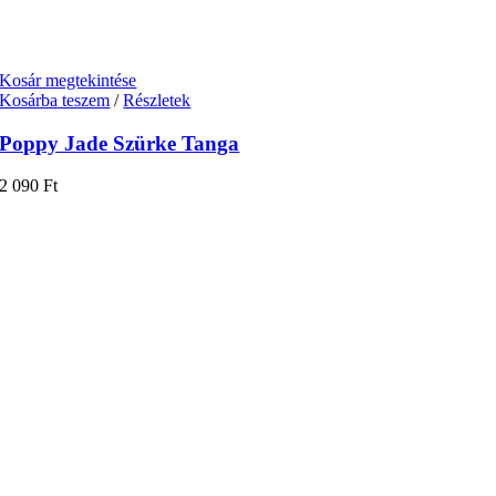
Kosár megtekintése
Kosárba teszem
/
Részletek
Poppy Jade Szürke Tanga
2 090
Ft