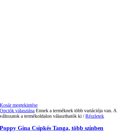
Kosár megtekintése
Opciók választása
Ennek a terméknek több variációja van. A
változatok a termékoldalon választhatók ki
/
Részletek
Poppy Gina Csipkés Tanga, több színben