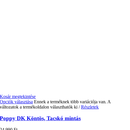
Kosár megtekintése
Opciók választása
Ennek a terméknek több variációja van. A
változatok a termékoldalon választhatók ki
/
Részletek
Poppy DK Köntös, Tacskó mintás
24 990
Ft