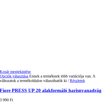
Kosár megtekintése
Opciók választása
Ennek a terméknek több variációja van. A
változatok a termékoldalon választhatók ki
/
Részletek
Fiore PRESS UP 20 alakformáló harisnyanadrág
3 990
Ft