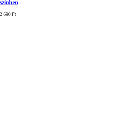
színben
2 690
Ft