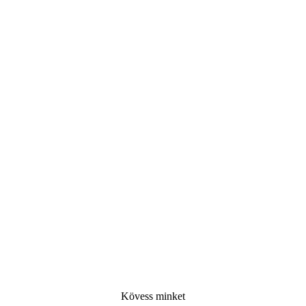
Kövess minke
t