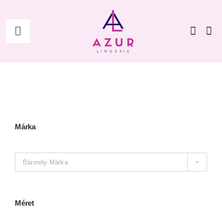
Kihagyás
Toggle
Navigation
Főoldal
Shop
Női
Márka

Férfi
Bármely Márka
Kiegészítők
Méret
