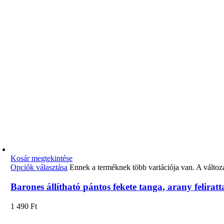
Kosár megtekintése
Opciók választása
Ennek a terméknek több variációja van. A változ
Barones állítható pántos fekete tanga, arany feliratt
1 490
Ft