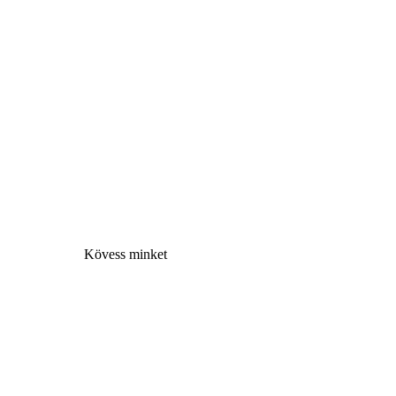
Kövess minke
t