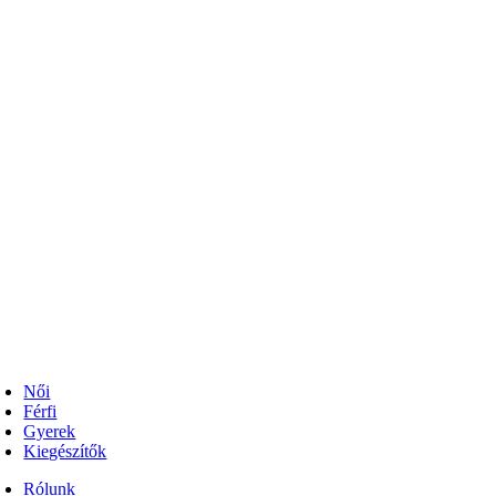
Női
Férfi
Gyerek
Kiegészítők
Rólunk