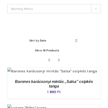
Bármely Minta
Sort by
Date
Show
16 Products
Barones karácsonyi mintás „Salsa” csipkés
tanga
1 890
Ft