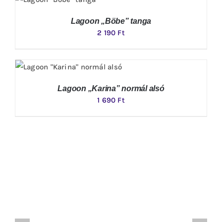
Lagoon „Böbe” tanga
2 190
Ft
Lagoon „Karina” normál alsó
1 690
Ft