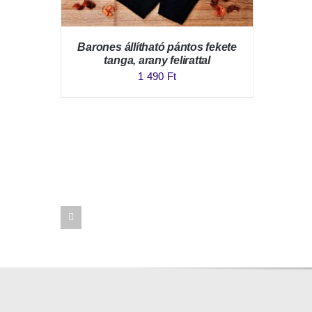
Barones állítható pántos fekete
tanga, arany felirattal
1 490
Ft