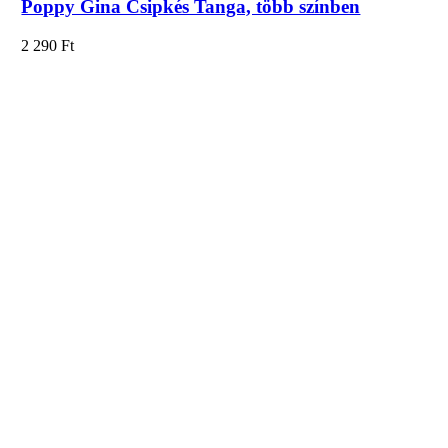
Poppy Gina Csipkés Tanga, több színben
2 290
Ft