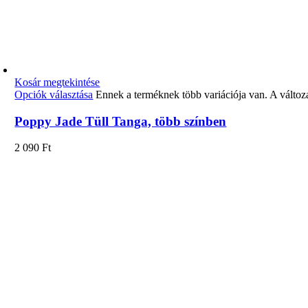
Kosár megtekintése
Opciók választása
Ennek a terméknek több variációja van. A változ
Poppy Jade Tüll Tanga, több színben
2 090
Ft