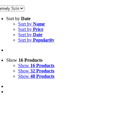
Sort by
Date
Sort by
Name
Sort by
Price
Sort by
Date
Sort by
Popularity
Show
16 Products
Show
16 Products
Show
32 Products
Show
48 Products