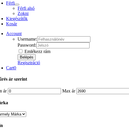
Férfi
Férfi alsó
Zokni
Kiegészítők
Kosár
Account
Username:
Password:
Emlékezz rám
Regisztráció
Cart
0
űrés ár szerint
n ár
Max ár
árka
ín