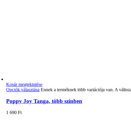
Kosár megtekintése
Opciók választása
Ennek a terméknek több variációja van. A változ
Poppy Joy Tanga, több színben
1 690
Ft