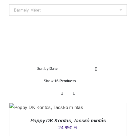
Kosár
Bármely Méret
Sort by
Date
Show
16 Products
Poppy DK Köntös, Tacskó mintás
24 990
Ft