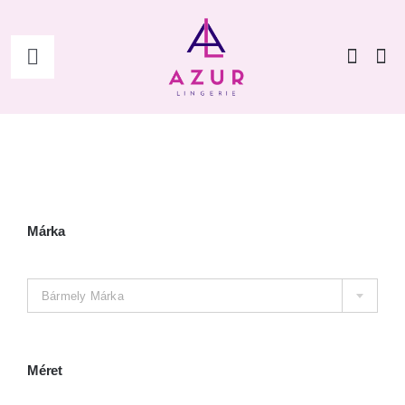
Kihagyás
Toggle
Navigation
Főoldal
Shop
Női
Márka

Férfi
Bármely Márka
Kiegészítők
Méret
