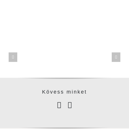
Kövess minke
t