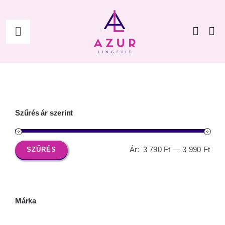
Kihagyás
Toggle
Navigation
Főoldal
Shop
Szűrés ár szerint
Női
Ár:
3 790 Ft
—
3 990 Ft
SZŰRÉS
Min
Max
Férfi
ár
ár
Kiegészítők
Márka
