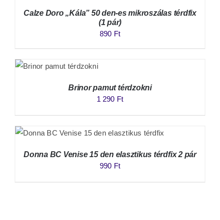
Calze Doro „Kála” 50 den-es mikroszálas térdfix
(1 pár)
890
Ft
Brinor pamut térdzokni
1 290
Ft
Donna BC Venise 15 den elasztikus térdfix 2 pár
990
Ft