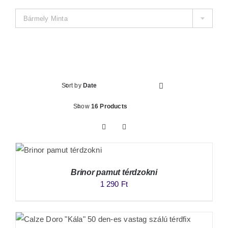
Bármely Minta
Sort by
Date
Show
16 Products
Brinor pamut térdzokni
1 290
Ft