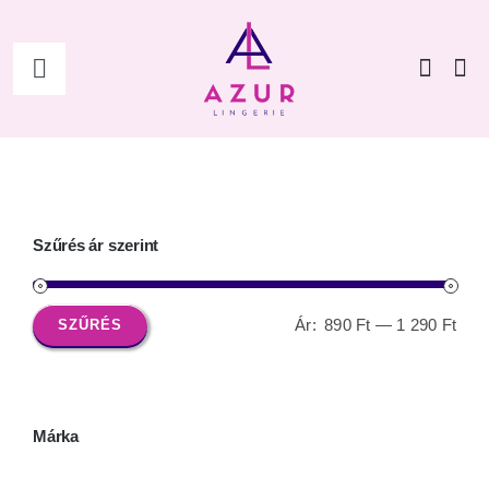
Kihagyás
Toggle
Navigation
Főoldal
Shop
Szűrés ár szerint
Női
Ár:
890 Ft
—
1 290 Ft
SZŰRÉS
Min
Max
Férfi
ár
ár
Kiegészítők
Márka
