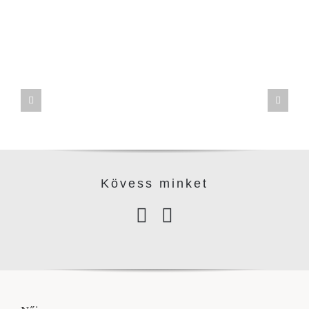
Kövess minke
t