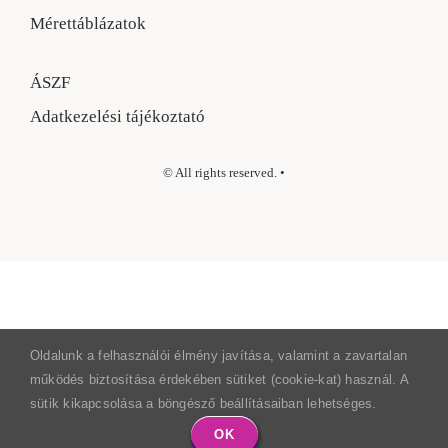
Mérettáblázatok
ÁSZF
Adatkezelési tájékoztató
© All rights reserved. •
Oldalunk a felhasználói élmény javítása, valamint a zavartalan
működés biztosítása érdekében sütiket (cookie-kat) használ. A
sütik kikapcsolása a böngésző beállításaiban lehetséges.
OK