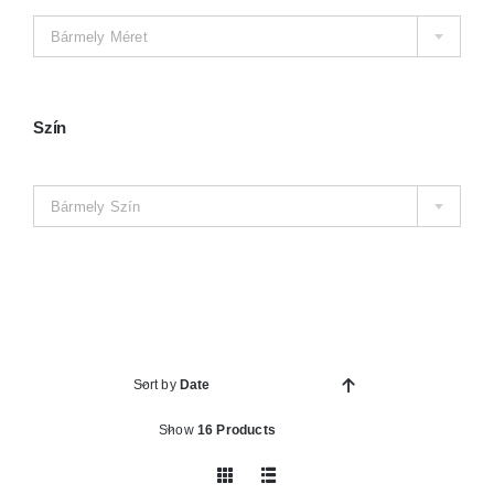
Kosár
Bármely Méret
Szín

Bármely Szín
Sort by
Date
Show
16 Products