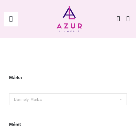
Kihagyás
Toggle
Navigation
Főoldal
Shop
Női
Márka

Férfi
Bármely Márka
Kiegészítők
Méret
