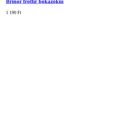
Brinor frottír bokazokni
1 190
Ft