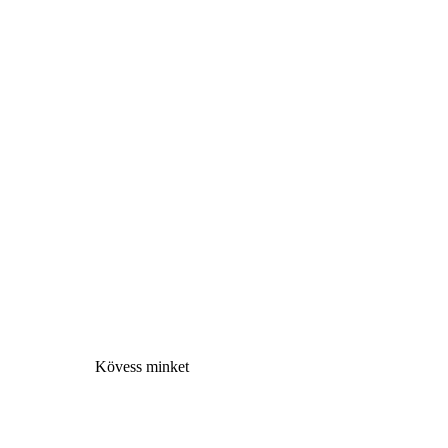
Kövess minke
t