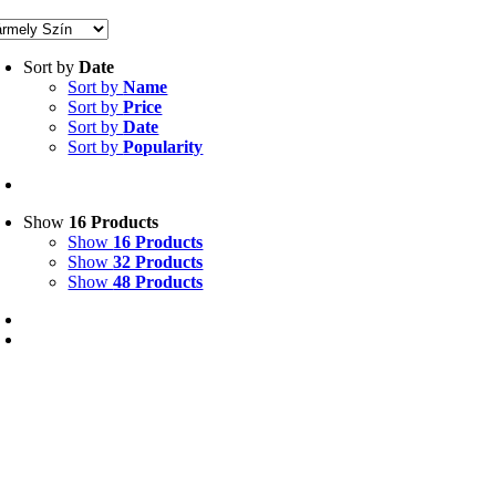
Sort by
Date
Sort by
Name
Sort by
Price
Sort by
Date
Sort by
Popularity
Show
16 Products
Show
16 Products
Show
32 Products
Show
48 Products