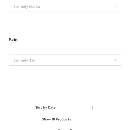
Kosár
Bármely Márka
Szín

Bármely Szín
Sort by
Date
Show
16 Products