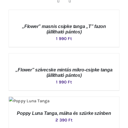
„Flower” masnis csipke tanga „T” fazon
(állítható pántos)
1 990
Ft
„Flower” szívecske mintás mikro-csipke tanga
(állítható pántos)
1 990
Ft
Poppy Luna Tanga, málna és szürke színben
2 390
Ft