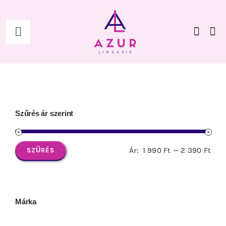
Kihagyás
Toggle
Navigation
Főoldal
Shop
Szűrés ár szerint
Női
Ár:
1 990 Ft
—
2 390 Ft
SZŰRÉS
Min
Max
Férfi
ár
ár
Kiegészítők
Márka
