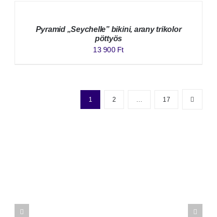
Pyramid „Seychelle” bikini, arany trikolor
pöttyös
13 900
Ft
1
2
…
17