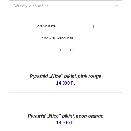
Bármely Alsó méret
Sort by
Date
Show
16 Products
Pyramid „Nice” bikini, pink rouge
14 990
Ft
Pyramid „Nice” bikini, neon orange
14 990
Ft