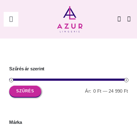
Kihagyás
Toggle
Navigation
Főoldal
Shop
Szűrés ár szerint
Női
Ár:
0 Ft
—
24 990 Ft
SZŰRÉS
Min
Max
Férfi
ár
ár
Kiegészítők
Márka
