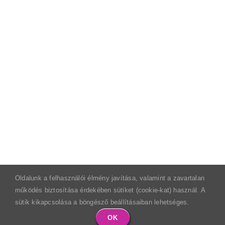
Oldalunk a felhasználói élmény javítása, valamint a zavartalan
működés biztosítása érdekében sütiket (cookie-kat) használ. A
sütik kikapcsolása a böngésző beállításaiban lehetséges.
OK