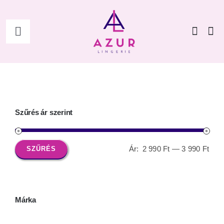
Kihagyás
Toggle
Navigation
Főoldal
Shop
Szűrés ár szerint
Női
Ár:
2 990 Ft
—
3 990 Ft
SZŰRÉS
Min
Max
Férfi
ár
ár
Kiegészítők
Márka
