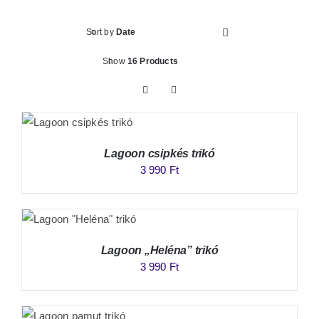
Sort by
Date
Show
16 Products
Lagoon csipkés trikó
3 990
Ft
Lagoon „Heléna” trikó
3 990
Ft