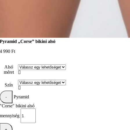
Pyramid „Corse” bikini alsó
4 990
Ft
Alsó
méret

Szín

Pyramid
"Corse" bikini alsó
mennyiség