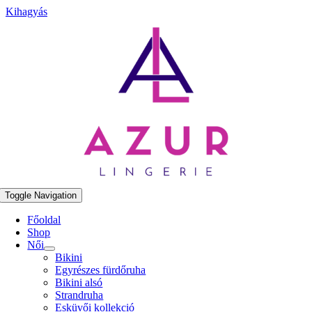
Kihagyás
Toggle Navigation
Főoldal
Shop
Női
Bikini
Egyrészes fürdőruha
Bikini alsó
Strandruha
Esküvői kollekció