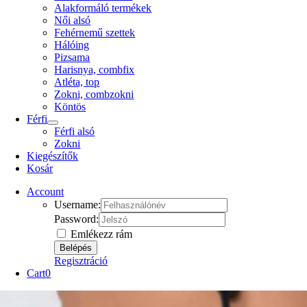
Alakformáló termékek
Női alsó
Fehérnemű szettek
Hálóing
Pizsama
Harisnya, combfix
Atléta, top
Zokni, combzokni
Köntös
Férfi
Férfi alsó
Zokni
Kiegészítők
Kosár
Account
Username:
Password:
Emlékezz rám
Regisztráció
Cart
0