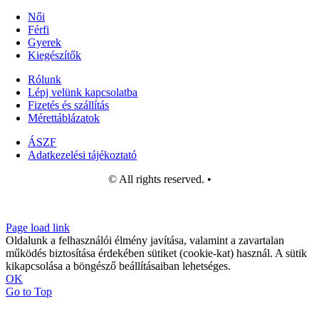
Kövess minke
t
Női
Férfi
Gyerek
Kiegészítők
Rólunk
Lépj velünk kapcsolatba
Fizetés és szállítás
Mérettáblázatok
ÁSZF
Adatkezelési tájékoztató
© All rights reserved. •
Page load link
Oldalunk a felhasználói élmény javítása, valamint a zavartalan
működés biztosítása érdekében sütiket (cookie-kat) használ. A sütik
kikapcsolása a böngésző beállításaiban lehetséges.
OK