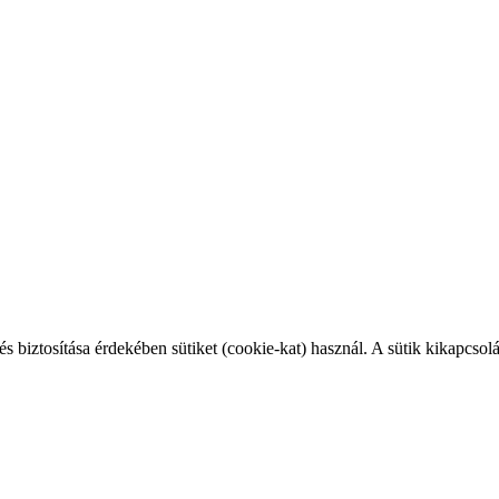
Kövess minke
t
s biztosítása érdekében sütiket (cookie-kat) használ. A sütik kikapcsolá