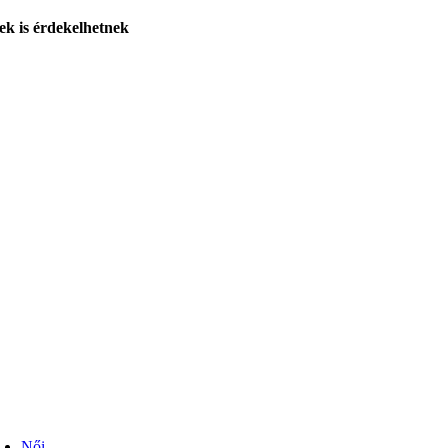
éret
S
,
M
,
L
árka
Lagoon
ek is érdekelhetnek