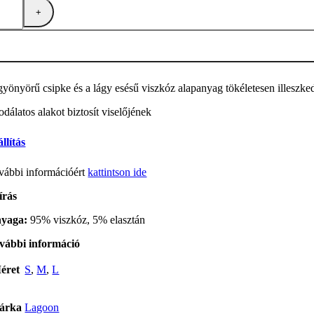
Lagoon
zilvia" hálóing
ros mennyiség
gyönyörű csipke és a lágy esésű viszkóz alapanyag tökéletesen illeszke
odálatos alakot biztosít viselőjének
llítás
vábbi információért
kattintson ide
írás
yaga:
95% viszkóz, 5% elasztán
vábbi információ