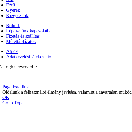
Női
Férfi
Gyerek
Kiegészítők
Rólunk
Lépj velünk kapcsolatba
Fizetés és szállítás
Mérettáblázatok
ÁSZF
Adatkezelési tájékoztató
ll rights reserved. •
Page load link
Oldalunk a felhasználói élmény javítása, valamint a zavartalan működé
OK
Go to Top