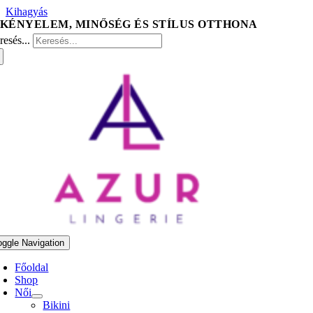
Kihagyás
resés...
oggle Navigation