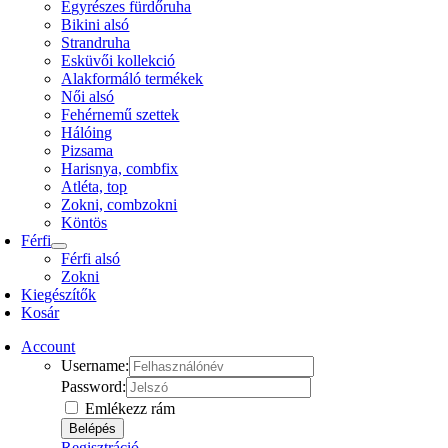
Főoldal
Shop
Női
Bikini
Egyrészes fürdőruha
Bikini alsó
Strandruha
Esküvői kollekció
Alakformáló termékek
Női alsó
Fehérnemű szettek
Hálóing
Pizsama
Harisnya, combfix
Atléta, top
Zokni, combzokni
Köntös
Férfi
Férfi alsó
Zokni
Kiegészítők
Kosár
Account