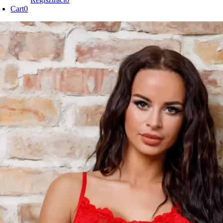
Username:
Password:
Emlékezz rám
Regisztráció
Cart
0