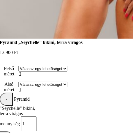
Pyramid „Seychelle” bikini, terra virágos
13 900
Ft
Felső
méret

Alsó
méret

Pyramid
"Seychelle" bikini,
terra virágos
mennyiség