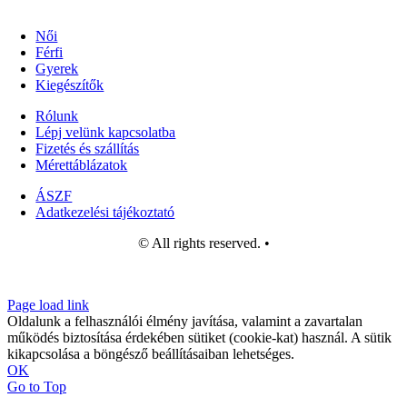
Női
Férfi
Gyerek
Kiegészítők
Rólunk
Lépj velünk kapcsolatba
Fizetés és szállítás
Mérettáblázatok
ÁSZF
Adatkezelési tájékoztató
© All rights reserved. •
Page load link
Oldalunk a felhasználói élmény javítása, valamint a zavartalan
működés biztosítása érdekében sütiket (cookie-kat) használ. A sütik
kikapcsolása a böngésző beállításaiban lehetséges.
OK
Go to Top