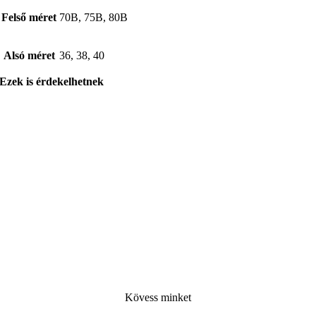
Felső méret
70B, 75B, 80B
Alsó méret
36, 38, 40
Ezek is érdekelhetnek
Kövess minke
t