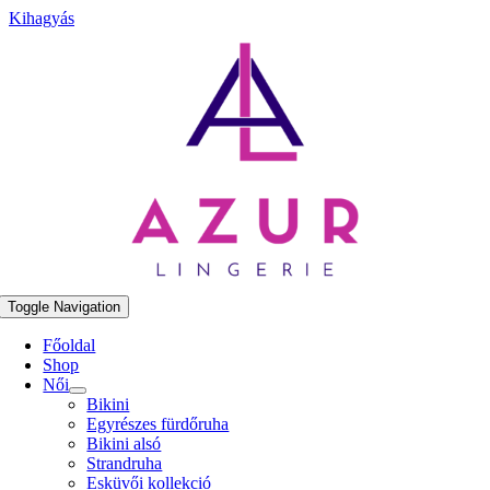
Kihagyás
Toggle Navigation
Főoldal
Shop
Női
Bikini
Egyrészes fürdőruha
Bikini alsó
Strandruha
Esküvői kollekció