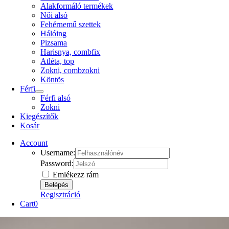
Alakformáló termékek
Női alsó
Fehérnemű szettek
Hálóing
Pizsama
Harisnya, combfix
Atléta, top
Zokni, combzokni
Köntös
Férfi
Férfi alsó
Zokni
Kiegészítők
Kosár
Account
Username:
Password:
Emlékezz rám
Regisztráció
Cart
0