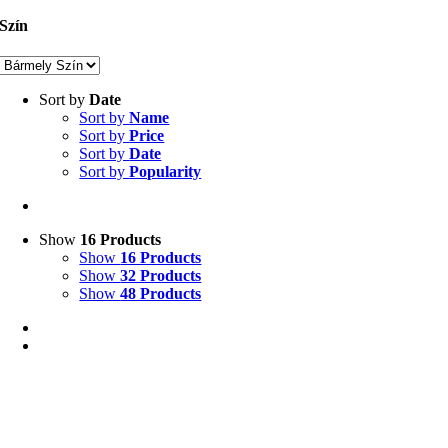
Szín
Sort by
Date
Sort by
Name
Sort by
Price
Sort by
Date
Sort by
Popularity
Show
16 Products
Show
16 Products
Show
32 Products
Show
48 Products