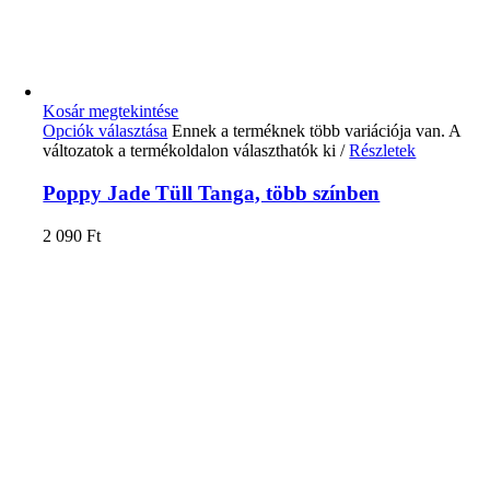
Kosár megtekintése
Opciók választása
Ennek a terméknek több variációja van. A
változatok a termékoldalon választhatók ki
/
Részletek
Poppy Jade Tüll Tanga, több színben
2 090
Ft