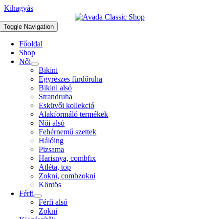
Kihagyás
Toggle Navigation
Főoldal
Shop
Női
Bikini
Egyrészes fürdőruha
Bikini alsó
Strandruha
Esküvői kollekció
Alakformáló termékek
Női alsó
Fehérnemű szettek
Hálóing
Pizsama
Harisnya, combfix
Atléta, top
Zokni, combzokni
Köntös
Férfi
Férfi alsó
Zokni