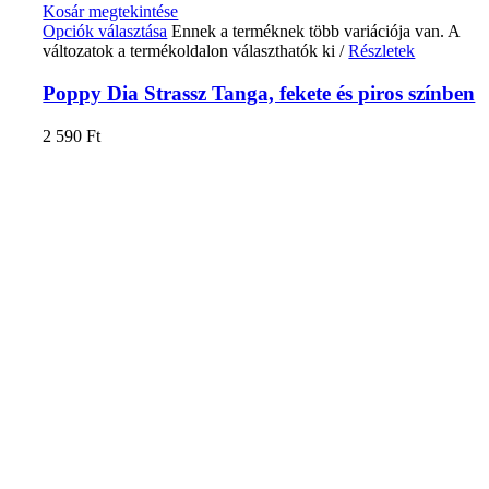
Kosár megtekintése
Opciók választása
Ennek a terméknek több variációja van. A
változatok a termékoldalon választhatók ki
/
Részletek
Poppy Dia Strassz Tanga, fekete és piros színben
2 590
Ft