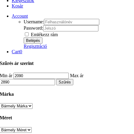
Kiegészítők
Kosár
Account
Username:
Password:
Emlékezz rám
Regisztráció
Cart
0
Szűrés ár szerint
Min ár
Max ár
Szűrés
Márka
Méret