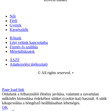
Női
Férfi
Gyerek
Kiegészítők
Rólunk
Lépj velünk kapcsolatba
Fizetés és szállítás
Mérettáblázatok
ÁSZF
Adatkezelési tájékoztató
© All rights reserved. •
Page load link
Oldalunk a felhasználói élmény javítása, valamint a zavartalan
működés biztosítása érdekében sütiket (cookie-kat) használ. A sütik
kikapcsolása a böngésző beállításaiban lehetséges.
OK