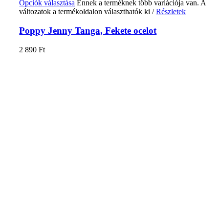
Opciók választása
Ennek a terméknek több variációja van. A
változatok a termékoldalon választhatók ki
/
Részletek
Poppy Jenny Tanga, Fekete ocelot
2 890
Ft