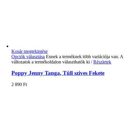
Kosár megtekintése
Opciók választása
Ennek a terméknek több variációja van. A
változatok a termékoldalon választhatók ki
/
Részletek
Poppy Jenny Tanga, Tüll szives Fekete
2 890
Ft