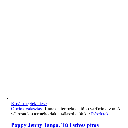
Kosár megtekintése
Opciók választása
Ennek a terméknek több variációja van. A
változatok a termékoldalon választhatók ki
/
Részletek
Poppy Jenny Tanga, Tüll szives piros